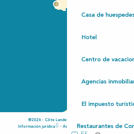
Casa de huespede
Hotel
Centro de vacacio
Agencias inmobilia
El impuesto turísti
@2026 - Côte Landes Nature Tourisme
Restaurantes de Con
Información jurídica
Accesibilidad no conforme