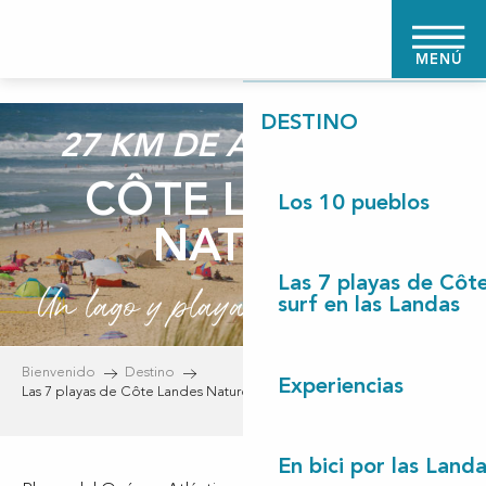
Aller
BIENVENIDO
au
MENÚ
contenu
principal
DESTINO
27 KM DE ARENA FINA
CÔTE LANDES
Los 10 pueblos
NATURE
Las 7 playas de Côt
Un lago y playas para el surf !
surf en las Landas
Bienvenido
Destino
Experiencias
Las 7 playas de Côte Landes Nature y el surf en las Landas
En bici por las Land