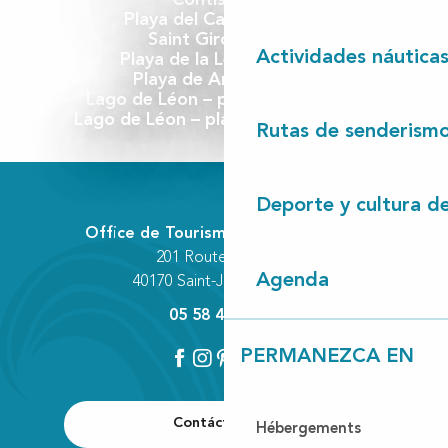
Playa del Cap de l’Homy
Saint Girons plage
Actividades náutica
Playa de la Lette Blanche
Playa de Arnaoutchot
Lago de Léon – playa sur del lago
Lago de Léon – playa norte en Vielle
Rutas de senderism
Deporte y cultura d
Office de Tourisme Communautaire
201 Route des Lacs
Agenda
40170 Saint-Julien-en-Born
05 58 42 89 80
PERMANEZCA EN
Contáctenos
Hébergements