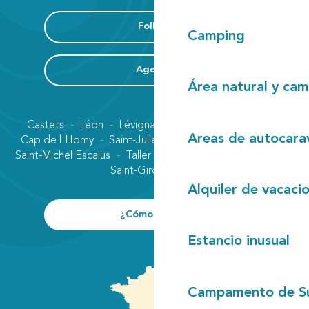
Folleto
Camping
Agenda
Área natural y cam
Castets
Léon
Lévignacq
Linxe
Lit-et-Mixe
Areas de autocara
Cap de l'Homy
Saint-Julien-en-Born
Contis plage
Saint-Michel Escalus
Taller
Uza
Vielle-Saint-Girons
Saint-Girons plage
Alquiler de vacaci
¿Cómo llegar?
Estancio inusual
Campamento de S