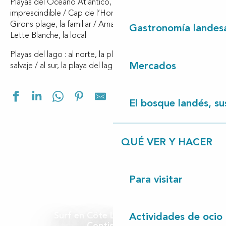
Playas del Océano Atlántico, cinco ambientes : Contis, la
imprescindible / Cap de l’Homy, la deportiva / Saint-
Girons plage, la familiar / Arnaoutchot, la naturista / La
Gastronomía landes
Lette Blanche, la local
Playas del lago : al norte, la playa del lago en Vielle, la más
Mercados
salvaje / al sur, la playa del lago en Léon, la más conocida.
Ajouter aux f
El bosque landés, sus
QUÉ VER Y HACER
Para visitar
Surf en Côte Landes Nature
Actividades de ocio
Contis plage