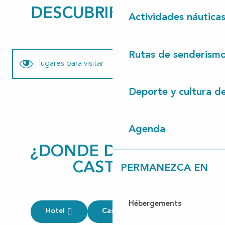
DESCUBRIR CASTETS
Actividades náutica
Rutas de senderism
lugares para visitar
Deporte y cultura d
Actividades Nauticas
itinerarios
Agenda
¿DONDE DORMIR EN
deporte y cultura
CASTETS?
PERMANEZCA EN
restaurantes
Hébergements
Hotel
Casas de huespedes