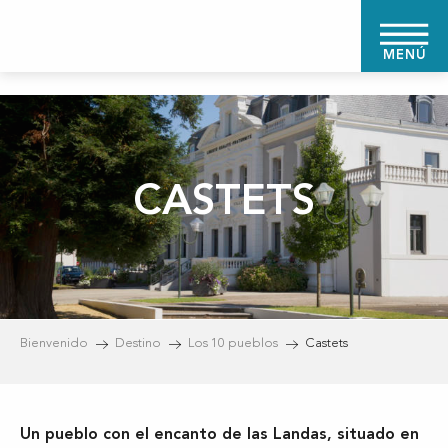
Aller
au
MENÚ
contenu
principal
CASTETS
Bienvenido
Destino
Los 10 pueblos
Castets
Un pueblo con el encanto de las Landas, situado en