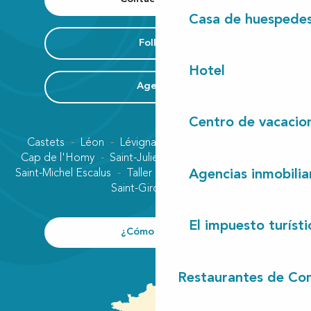
Casa de huespede
Folleto
Hotel
Agenda
Centro de vacacio
Castets
Léon
Lévignacq
Linxe
Lit-et-Mixe
Cap de l'Homy
Saint-Julien-en-Born
Contis plage
Saint-Michel Escalus
Taller
Uza
Vielle-Saint-Girons
Agencias inmobilia
Saint-Girons plage
El impuesto turísti
¿Cómo llegar?
Restaurantes de Con