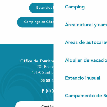
Camping
Estancios Insolitos
Campings en Côte Landes Nature
Área natural y cam
Areas de autocara
Alquiler de vacaci
Office de Tourisme Communautaire
201 Route des Lacs
40170 Saint-Julien-en-Born
Estancio inusual
05 58 42 89 80
Campamento de S
Contáctenos