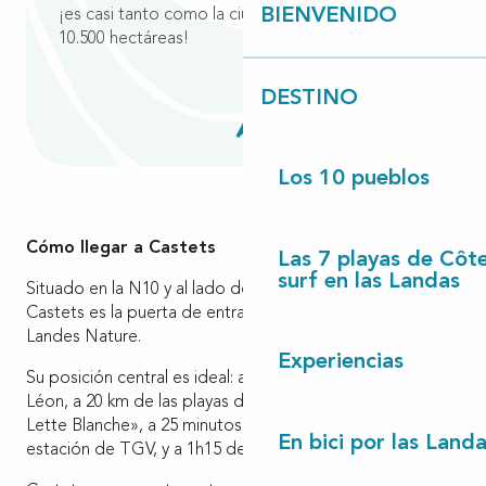
BIENVENIDO
¡es casi tanto como la ciudad de París que es de
10.500 hectáreas!
DESTINO
Los 10 pueblos
Cómo llegar a Castets
Las 7 playas de Côt
surf en las Landas
Situado en la N10 y al lado de la A63, el pueblo de
Castets es la puerta de entrada al territorio de Cote
Landes Nature.
Experiencias
Su posición central es ideal: a sólo 15 km del lago de
Léon, a 20 km de las playas de Saint Girons y de «La
Lette Blanche», a 25 minutos de la ciudad de Dax y de su
En bici por las Land
estación de TGV, y a 1h15 de Burdeos.