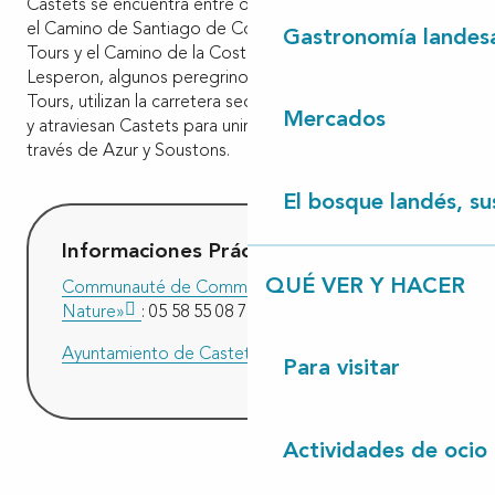
Castets se encuentra entre dos rutas principales para unir
el Camino de Santiago de Compostela: el Camino de
Gastronomía landes
Tours y el Camino de la Costa. Desde la salida de
Lesperon, algunos peregrinos llegando del Camino de
Tours, utilizan la carretera secundaria a lo largo de la A63
Mercados
y atraviesan Castets para unirse al Camino de la Costa a
través de Azur y Soustons.
El bosque landés, sus
Informaciones Prácticas
QUÉ VER Y HACER
Communauté de Communes «Côte Landes
Nature»
: 05 58 55 08 75
Ayuntamiento de Castets
: 05 58 89 40 09
Para visitar
Actividades de ocio