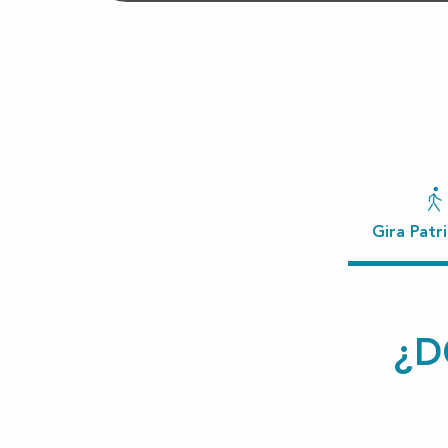
Gira Patr
¿D