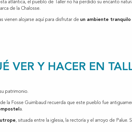
costa atlántica, el pueblo de Taller no ha perdido su encanto natur
arca de la Chalosse.
s vienen alojarse aquí para disfrutar de
un ambiente tranquilo 
É VER Y HACER EN TAL
su patrimonio.
l de la Fosse Guimbaud recuerda que este pueblo fue antiguament
ompostel
a.
Eutrope
, situada entre la iglesia, la rectoría y el arroyo de Palue