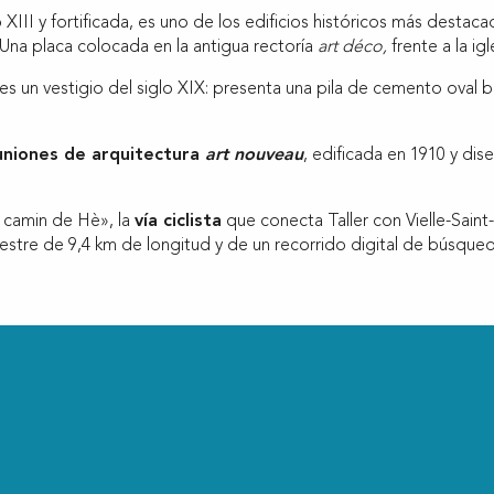
o XIII y fortificada, es uno de los edificios históricos más destac
Una placa colocada en la antigua rectoría
art déco,
frente a la ig
 es un vestigio del siglo XIX: presenta una pila de cemento oval 
uniones de arquitectura
art nouveau
, edificada en 1910 y di
o camin de Hè», la
vía ciclista
que conecta Taller con Vielle-Saint-
stre de 9,4 km de longitud y de un recorrido digital de búsqued