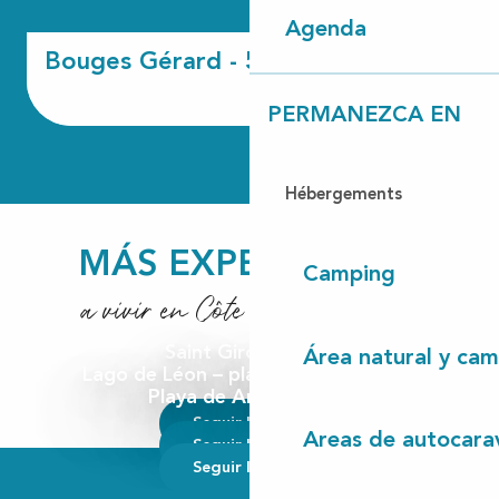
Agenda
Bouges Gérard - 51B
PERMANEZCA EN
Hébergements
MÁS EXPERIENCIAS
Camping
a vivir en Côte Landes Nature
Saint Girons plage
Área natural y cam
Lago de Léon – playa norte en Vielle
Playa de Arnaoutchot
Seguir leyendo
Areas de autocara
Seguir leyendo
Seguir leyendo