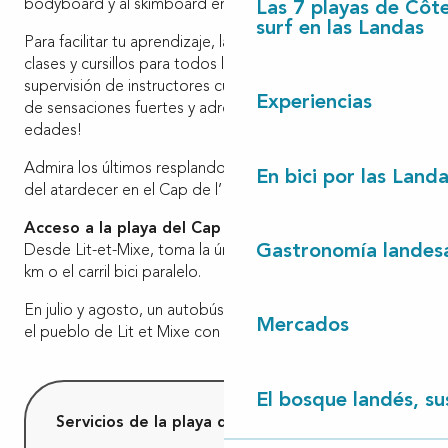
bodyboard y al skimboard en cualquier época del año.
Las 7 playas de Côt
surf en las Landas
Para facilitar tu aprendizaje, las escuelas de surf dictan
clases y cursillos para todos los niveles, bajo la
supervisión de instructores cualificados. ¡Una buena dosis
Experiencias
de sensaciones fuertes y adrenalina para todas las
edades!
Admira los últimos resplandores del día y el espectáculo
En bici por las Land
del atardecer en el Cap de l’Homy.
Acceso a la playa del Cap de l’Homy
Gastronomía landes
Desde Lit-et-Mixe, toma la única carretera durante unos 8
km o el carril bici paralelo.
En julio y agosto, un autobús lanzadera gratuito conecta
Mercados
el pueblo de Lit et Mixe con la playa del Cap de l’Homy.
El bosque landés, sus
Servicios de la playa del Cap de l’Homy