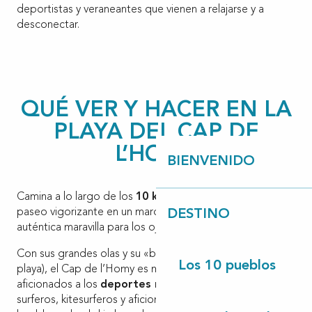
deportistas y veraneantes que vienen a relajarse y a
desconectar.
QUÉ VER Y HACER EN LA
PLAYA DEL CAP DE
L’HOMY
BIENVENIDO
Camina a lo largo de los
10 km de playa
para dar un
paseo vigorizante en un marco natural grandioso, ¡una
DESTINO
auténtica maravilla para los ojos!
Con sus grandes olas y su «beach break» (rompiente de
Los 10 pueblos
playa), el Cap de l’Homy es muy popular entre los
aficionados a los
deportes náuticos
. Es la meca de
surferos, kitesurferos y aficionados al paddle surf, al