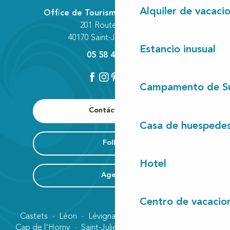
Alquiler de vacaci
Office de Tourisme Communautaire
201 Route des Lacs
40170 Saint-Julien-en-Born
Estancio inusual
05 58 42 89 80
Campamento de S
Contáctenos
Casa de huespede
Folleto
Hotel
Agenda
Centro de vacacio
Castets
Léon
Lévignacq
Linxe
Lit-et-Mixe
Cap de l'Homy
Saint-Julien-en-Born
Contis plage