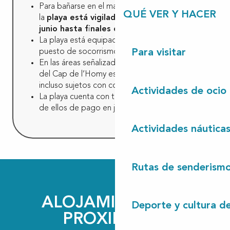
Para bañarse en el mar con total seguridad,
QUÉ VER Y HACER
la
playa está vigilada desde mediados de
junio hasta finales de septiembre.
La playa está equipada con aseos, duchas y
puesto de socorrismo.
Para visitar
En las áreas señalizadas, el acceso a la playa
del Cap de l’Homy está vedado a los perros,
incluso sujetos con correa.
Actividades de ocio
La playa cuenta con tres aparcamientos, uno
de ellos de pago en julio y agosto.
Actividades náutica
Rutas de senderism
ALOJAMIENTOS A
Deporte y cultura d
PROXIMIDAD