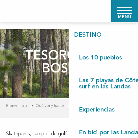
Aller
BIENVENIDO
au
MENÚ
contenu
principal
DESTINO
TESOROS DEL
Los 10 pueblos
BOSQUE
Las 7 playas de Côt
surf en las Landas
Bienvenido
Qué ver y hacer
Actividades de ocio
Experiencias
En bici por las Land
Skateparcs, campos de golf, parques de ocio, paintball,