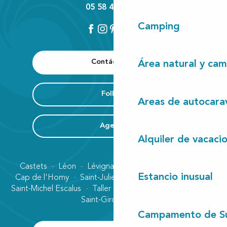
05 58 42 89 80
Camping
Contáctenos
Área natural y cam
Folleto
Areas de autocara
Agenda
Alquiler de vacaci
Castets
Léon
Lévignacq
Linxe
Lit-et-Mixe
Estancio inusual
Cap de l'Homy
Saint-Julien-en-Born
Contis plage
Saint-Michel Escalus
Taller
Uza
Vielle-Saint-Girons
Saint-Girons plage
Campamento de S