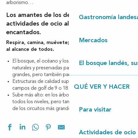
arborismo…
Los amantes de los deportes o las
Gastronomía landes
actividades de ocio al aire libre estarán
encantados.
Mercados
Respira, camina, muévete; actividades al aire libre
al alcance de todos.
El bosque, el océano y los ríos ofrecen áreas de juego
El bosque landés, sus
naturales y preservadas para las tribus pequeñas y
grandes, pero también para los solitarios.
Estructuras de calidad supervisadas por profesionales:
QUÉ VER Y HACER
campos de golf de 9 o 18 hoyos o minigolf.
Sube más alto: en los árboles, cursos seguros para
todos los niveles, pero también conduce un kart en uno
de los circuitos más grandes de la región!
Para visitar
Ajouter aux f
Actividades de ocio