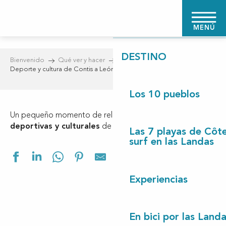
Aller
BIENVENIDO
au
MENÚ
contenu
principal
DESTINO
Bienvenido
Qué ver y hacer
Deporte y cultura de Contis a León
Los 10 pueblos
Un pequeño momento de relajación en las
instalaciones
deportivas y culturales
de Contis à Léon.
Las 7 playas de Côt
surf en las Landas
Ajouter aux f
Experiencias
En bici por las Land