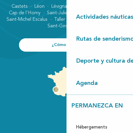
Castets
Léon
Lévignacq
Linxe
Lit-et-Mixe
Cap de l'Homy
Saint-Julien-en-Born
Contis plage
Actividades náutica
Saint-Michel Escalus
Taller
Uza
Vielle-Saint-Girons
Saint-Girons plage
Rutas de senderism
¿Cómo llegar?
Deporte y cultura d
Agenda
PERMANEZCA EN
Hébergements