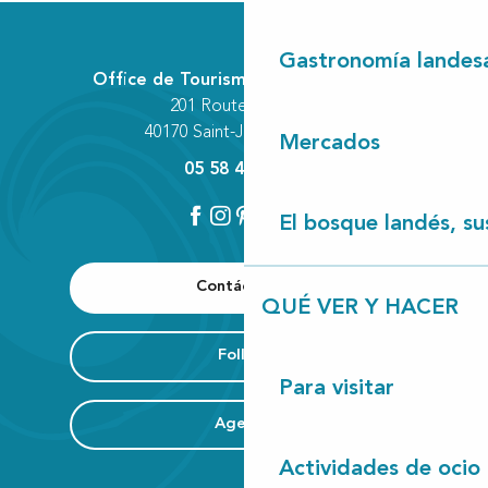
Bibliothèque - Médiathèque
Aire de jeux pour enfants
Gastronomía landes
Parcours permanent d'orientation
Office de Tourisme Communautaire
Boulodrome
201 Route des Lacs
City Parc
Aire de pique-nique
40170 Saint-Julien-en-Born
Mercados
Cinéma Léon
05 58 42 89 80
El bosque landés, sus
Contáctenos
QUÉ VER Y HACER
Folleto
Para visitar
Agenda
Actividades de ocio