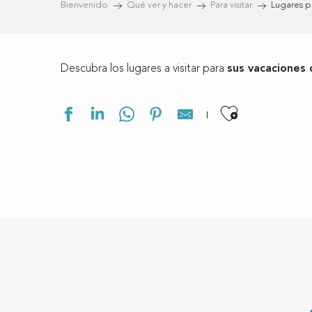
Bienvenido
Qué ver y hacer
Para visitar
Lugares pa
Descubra los lugares a visitar para
sus vacaciones 
Ajouter a
Jardin de la Côte d'Argent
Pontons du lac de Léon
Réserve Naturelle du Courant d'Huchet
Lac de Léon
Eglise Saint André
Sentiers des 7 paysages