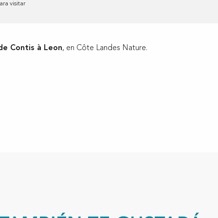
ra visitar
de Contis à Leon
, en Côte Landes Nature.
ux favoris