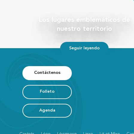
Arbre Remarquable - Le chêne liège
Los lugares emblemáticos de
nuestro territorio
Seguir leyendo
Contáctenos
Folleto
Agenda