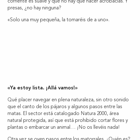
corriente es suave y que no hay que hacer acrobacias. Y
presas, ¿no hay ninguna?
«Solo una muy pequeña, la tomaréis de a uno».
«Ya estoy lista. ¡Allá vamos!»
Qué placer navegar en plena naturaleza, sin otro sonido
que el canto de los pájaros y algunos pasos entre las
matas. El sector está catalogado Natura 2000, área
natural protegida, así que está prohibido cortar flores y
plantas o embarcar un animal… ¡No os llevéis nada!
Otra vez se oyen pasos entre los matorrales. ¿Quién es?