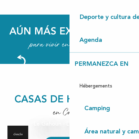
Deporte y cultura d
AÚN MÁS EXPERIENCIAS
Agenda
para vivir en Las Landas
He probado el paseo a caballo por las
Landas
Lado del bosque
PERMANEZCA EN
Seguir leyendo
Hébergements
CASAS DE HUESPEDES
Camping
en Castets
Le Gahoun - La Romantique
Área natural y cam
desde