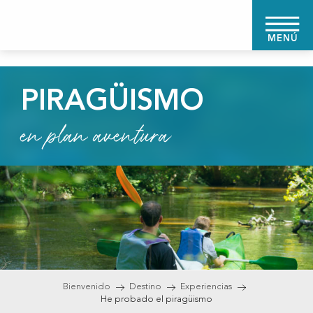
Aller
au
MENÚ
contenu
principal
PIRAGÜISMO
en plan aventura
Bienvenido
Destino
Experiencias
He probado el piragüismo