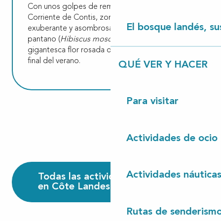
Con unos golpes de remo, entramos en la
Corriente de Contis, zona pantanosa de flora
El bosque landés, sus
exuberante y asombrosa, como el hibisco de
pantano (
Hibiscus moscheutos
), con su
gigantesca flor rosada que puede admirarse al
final del verano.
QUÉ VER Y HACER
Para visitar
Actividades de ocio
Actividades náutica
Todas las actividades náuticas
en Côte Landes Nature
Rutas de senderism