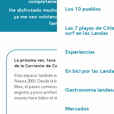
completamente relajada.
Los 10 pueblos
He disfrutado mucho de esta actividad, y
ya me veo volviendo con amigos o en
familia.
Las 7 playas de Côt
surf en las Landas
Experiencias
La próxima vez, toca probar el descenso
de la Corriente de Contis.
En bici por las Land
Este espacio también está catalogado como
Natura 2000. Desde la base náutica de Lit-et-
Mixe, el paseo comienza en el Vignac, un riacho
Gastronomía landes
angosto y poco profundo, cuyo trazado
sinuoso hace lúdico el descenso.
Mercados