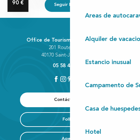
90
€
Seguir leyendo
Areas de autocara
Alquiler de vacaci
Office de Tourisme Communautaire
201 Route des Lacs
40170 Saint-Julien-en-Born
Estancio inusual
05 58 42 89 80
Campamento de S
Contáctenos
Casa de huespede
Folleto
Hotel
Agenda