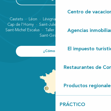
Centro de vacacio
Castets
Léon
Lévignacq
Linxe
Lit-et-Mixe
Cap de l'Homy
Saint-Julien-en-Born
Contis plage
Saint-Michel Escalus
Taller
Uza
Vielle-Saint-Girons
Agencias inmobilia
Saint-Girons plage
El impuesto turísti
¿Cómo llegar?
Restaurantes de Con
Productos regionale
PRÁCTICO