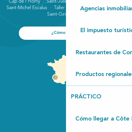
Cap de l'Homy
Saint-Julien-en-Born
Contis plage
Saint-Michel Escalus
Taller
Uza
Vielle-Saint-Girons
Agencias inmobilia
Saint-Girons plage
El impuesto turísti
¿Cómo llegar?
Restaurantes de Con
Productos regionale
PRÁCTICO
Cómo llegar a Côte