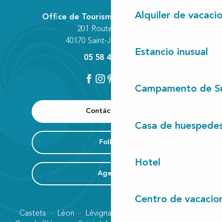
Alquiler de vacaci
Office de Tourisme Communautaire
201 Route des Lacs
40170 Saint-Julien-en-Born
Estancio inusual
05 58 42 89 80
Campamento de S
Contáctenos
Casa de huespede
Folleto
Hotel
Agenda
Centro de vacacio
Castets
Léon
Lévignacq
Linxe
Lit-et-Mixe