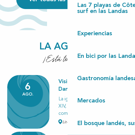
Las 7 playas de Côt
surf en las Landas
Experiencias
LA AGENDA
¡Está todo aquí!
En bici por las Landas
En bici por las Land
Lire la suite
Gastronomía landes
Visite de l'église Notre
6
Dame de Lit
AGO.
La iglesia, construida en el siglo
Mercados
XIV, era una iglesia defensiva,
como puede verse...
Lit-et-Mixe
El bosque landés, sus