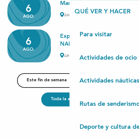
Marché nocturne artisanal
6
QUÉ VER Y HACER
Linxe
AGO.
Para visitar
Exposition photos
6
NALOPHO
AGO.
Lit-et-Mixe
Actividades de ocio
Actividades náutica
Este fin de semana
Esta semana
Toda la agenda
Rutas de senderism
Deporte y cultura d