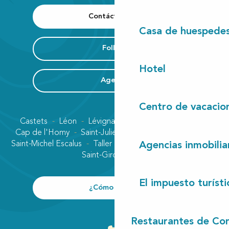
Contáctenos
Casa de huespede
Folleto
Hotel
Agenda
Centro de vacacio
Castets
Léon
Lévignacq
Linxe
Lit-et-Mixe
Cap de l'Homy
Saint-Julien-en-Born
Contis plage
Saint-Michel Escalus
Taller
Uza
Vielle-Saint-Girons
Agencias inmobilia
Saint-Girons plage
El impuesto turísti
¿Cómo llegar?
Restaurantes de Con