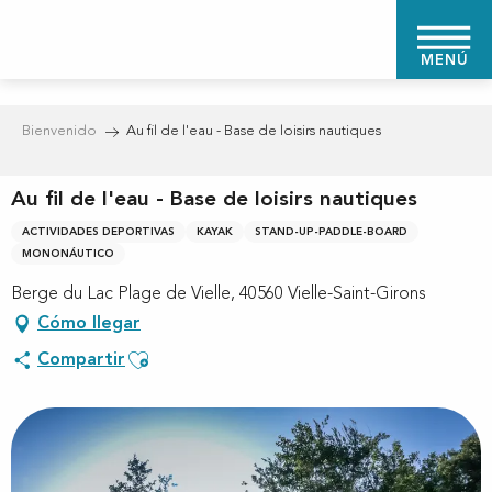
Aller
au
MENÚ
contenu
principal
Bienvenido
Au fil de l'eau - Base de loisirs nautiques
Au fil de l'eau - Base de loisirs nautiques
ACTIVIDADES DEPORTIVAS
KAYAK
STAND-UP-PADDLE-BOARD
MONONÁUTICO
Berge du Lac Plage de Vielle, 40560 Vielle-Saint-Girons
Cómo llegar
Ajouter aux favoris
Compartir