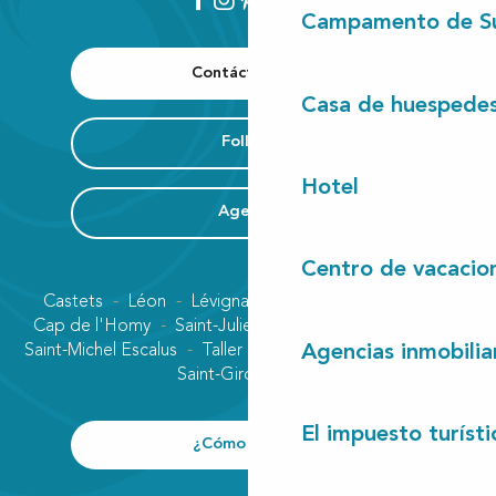
Campamento de S
Contáctenos
Casa de huespede
Folleto
Hotel
Agenda
Centro de vacacio
Castets
Léon
Lévignacq
Linxe
Lit-et-Mixe
Cap de l'Homy
Saint-Julien-en-Born
Contis plage
Saint-Michel Escalus
Taller
Uza
Vielle-Saint-Girons
Agencias inmobilia
Saint-Girons plage
El impuesto turísti
¿Cómo llegar?