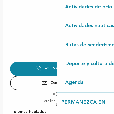
Actividades de ocio
Actividades náutica
Rutas de senderism
Deporte y cultura d
+33 6 62 69 88
▒▒
Agenda
Contáctenos
aufildeleau40.fr
PERMANEZCA EN
Idiomas hablados
Idiomas hablados