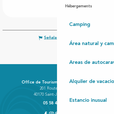
Hébergements
Camping
Señalar un error
Área natural y cam
Areas de autocara
Alquiler de vacaci
Office de Tourisme Communautaire
201 Route des Lacs
40170 Saint-Julien-en-Born
Estancio inusual
05 58 42 89 80