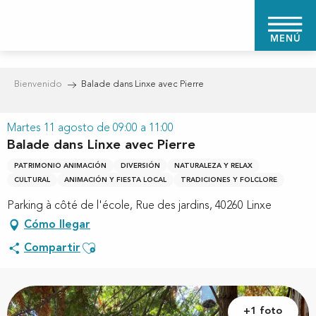
Aller
au
MENÚ
contenu
principal
Bienvenido
Balade dans Linxe avec Pierre
Martes 11 agosto de 09:00 a 11:00
Balade dans Linxe avec Pierre
PATRIMONIO ANIMACIÓN
DIVERSIÓN
NATURALEZA Y RELAX
CULTURAL
ANIMACIÓN Y FIESTA LOCAL
TRADICIONES Y FOLCLORE
Parking à côté de l'école, Rue des jardins, 40260 Linxe
Cómo llegar
Ajouter aux favoris
Compartir
+1 foto