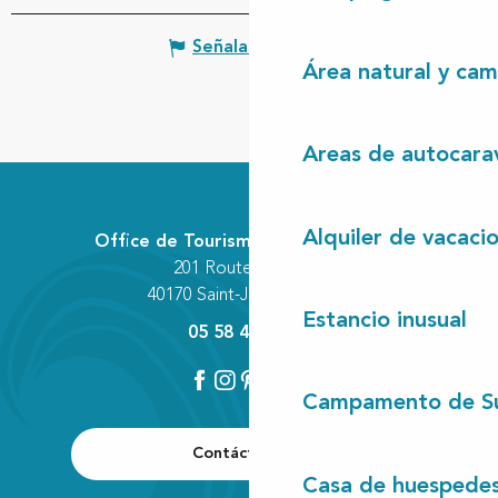
Señalar un error
Área natural y cam
Areas de autocara
Alquiler de vacaci
Office de Tourisme Communautaire
201 Route des Lacs
40170 Saint-Julien-en-Born
Estancio inusual
05 58 42 89 80
Campamento de S
Contáctenos
Casa de huespede