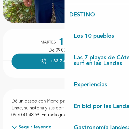
DESTINO
Horarios y datos de contacto
Los 10 pueblos
11
MARTES
AGOSTO
De 09:00 a 11:00
Las 7 playas de Côt
+33 7 43 40 22
▒▒
surf en las Landas
Experiencias
Descripción
Dé un paseo con Pierre para descubrir el pueblo de 
En bici por las Land
Linxe, su historia y sus edificios. Para reservar, llame al 
06 70 41 48 59. Entrada gratuita.
Gastronomía landes
Seguir leyendo