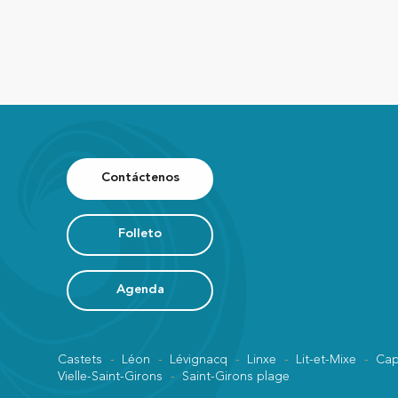
Contáctenos
Folleto
Agenda
Castets
Léon
Lévignacq
Linxe
Lit-et-Mixe
Cap
Vielle-Saint-Girons
Saint-Girons plage