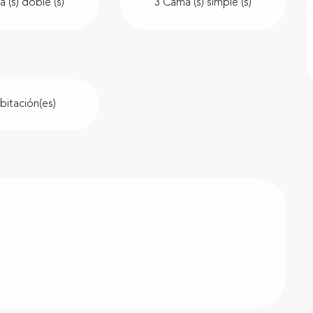
 (s) doble (s)
3 Cama (s) simple (s)
bitación(es)