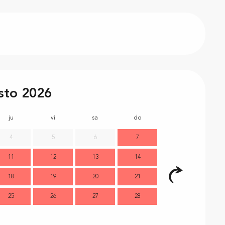
sto 2026
ju
vi
sa
do
lu
m
4
5
6
7
11
12
13
14
7
18
19
20
21
14
1
25
26
27
28
21
2
28
2