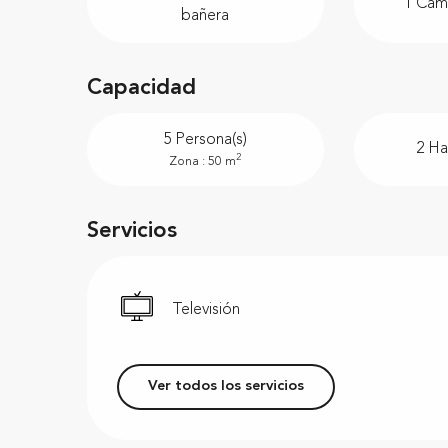
1 Cama
bañera
Capacidad
5 Persona(s)
2 Ha
2
Zona : 50 m
Servicios
Televisión
Ver todos los servicios