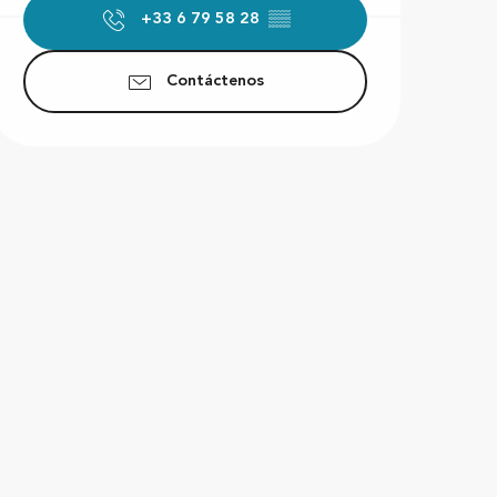
+33 6 79 58 28
▒▒
Contáctenos