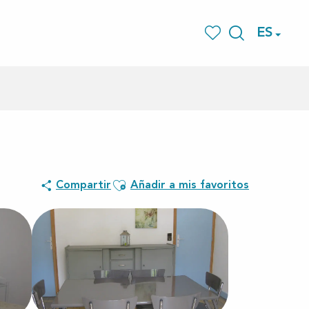
ES
Buscar
Voir les favoris
Ajouter aux favoris
Compartir
Añadir a mis favoritos