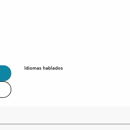
Idiomas hablados
Idiomas hablados