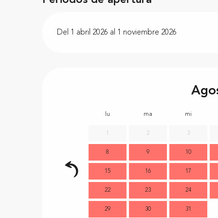
Periodos de apertura
Del 1 abril 2026 al 1 noviembre 2026
Ago
lu
ma
mi
1
2
3
8
9
10
15
16
17
22
23
24
29
30
31