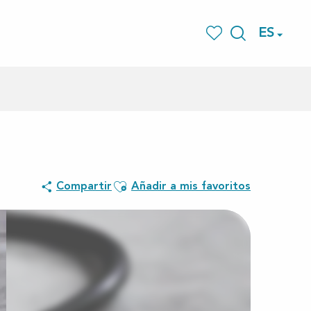
ES
Buscar
Voir les favoris
Ajouter aux favoris
Compartir
Añadir a mis favoritos