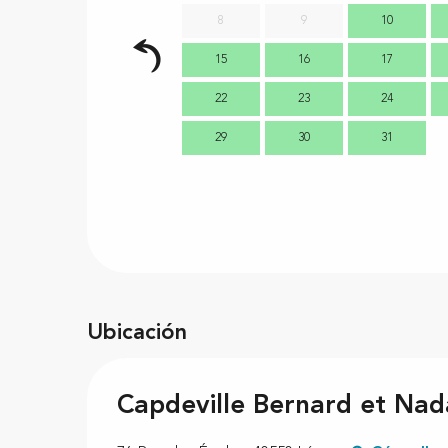
8
9
10
15
16
17
22
23
24
29
30
31
Ubicación
Capdeville Bernard et Nad