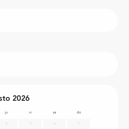
sto 2026
ju
vi
sa
do
lu
m
4
5
6
7