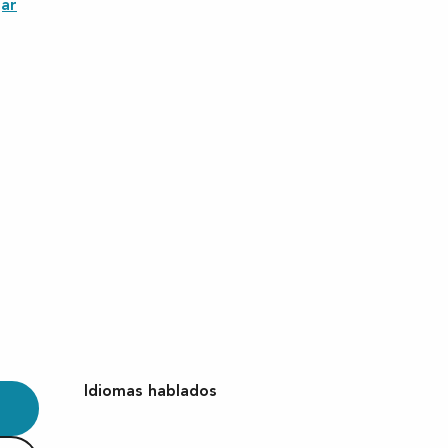
ar
Idiomas hablados
Idiomas hablados