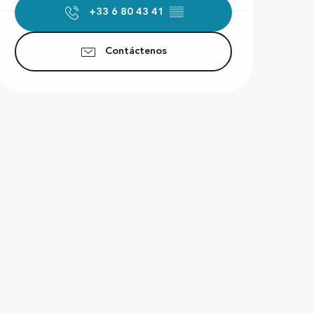
+33 6 80 43 41
▒▒
Contáctenos