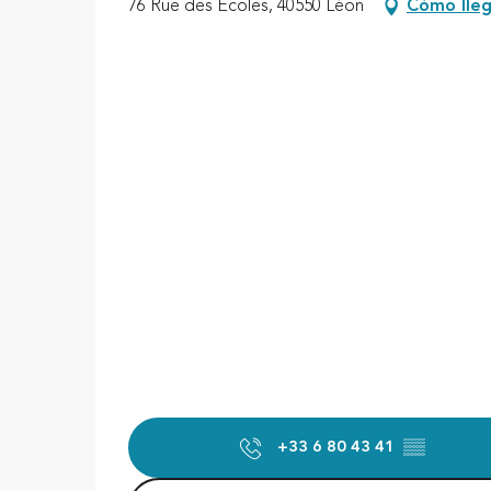
76 Rue des Écoles, 40550 Léon
Cómo lleg
+33 6 80 43 41
▒▒