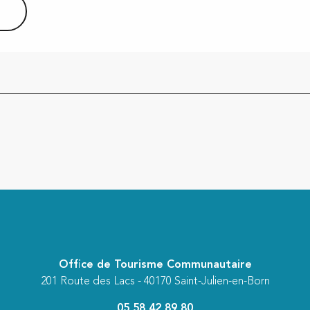
Office de Tourisme Communautaire
201 Route des Lacs - 40170 Saint-Julien-en-Born
05 58 42 89 80