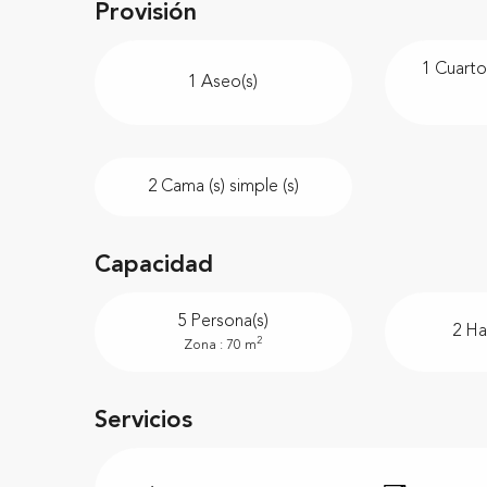
Provisión
1 Cuarto
1 Aseo(s)
2 Cama (s) simple (s)
Capacidad
5 Persona(s)
2 Ha
2
Zona : 70 m
Servicios