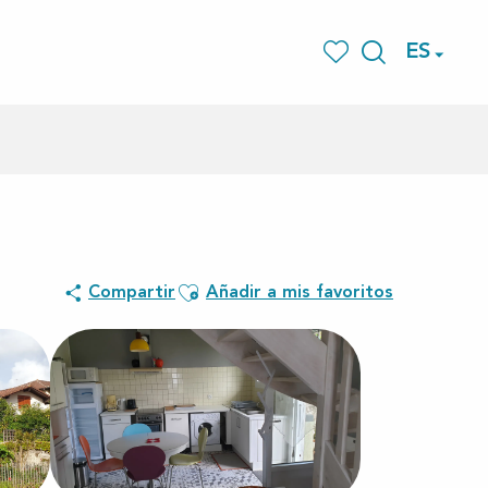
ES
Buscar
Voir les favoris
Ajouter aux favoris
Compartir
Añadir a mis favoritos