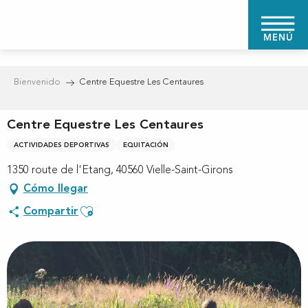
Aller
au
MENÚ
contenu
principal
Bienvenido
Centre Equestre Les Centaures
Centre Equestre Les Centaures
ACTIVIDADES DEPORTIVAS
EQUITACIÓN
1350 route de l'Etang, 40560 Vielle-Saint-Girons
Cómo llegar
Ajouter aux favoris
Compartir