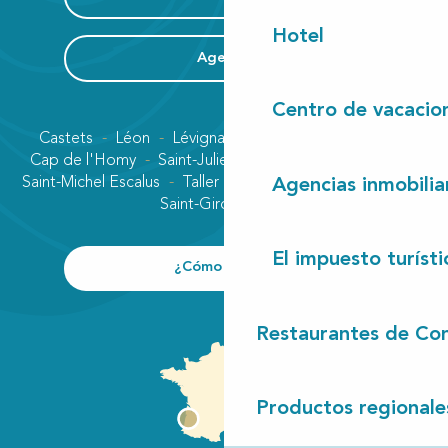
Hotel
Agenda
Centro de vacacio
Castets
Léon
Lévignacq
Linxe
Lit-et-Mixe
Cap de l'Homy
Saint-Julien-en-Born
Contis plage
Saint-Michel Escalus
Taller
Uza
Vielle-Saint-Girons
Agencias inmobilia
Saint-Girons plage
El impuesto turísti
¿Cómo llegar?
Restaurantes de Con
Productos regionale