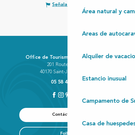
Señalar un error
Área natural y cam
Areas de autocara
Alquiler de vacaci
Office de Tourisme Communautaire
201 Route des Lacs
40170 Saint-Julien-en-Born
Estancio inusual
05 58 42 89 80
Campamento de S
Contáctenos
Casa de huespede
Folleto