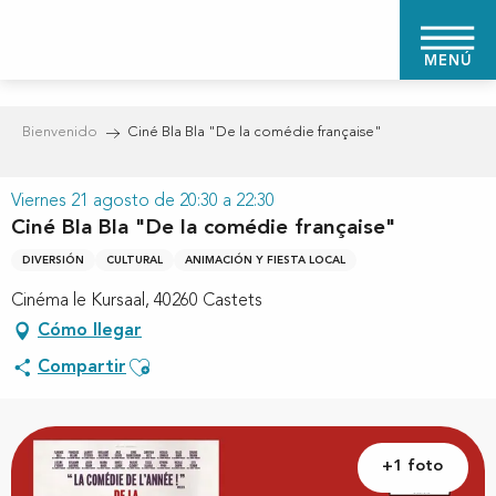
Aller
au
MENÚ
contenu
principal
Bienvenido
Ciné Bla Bla "De la comédie française"
Viernes 21 agosto de 20:30 a 22:30
Ciné Bla Bla "De la comédie française"
DIVERSIÓN
CULTURAL
ANIMACIÓN Y FIESTA LOCAL
Cinéma le Kursaal, 40260 Castets
Cómo llegar
Ajouter aux favoris
Compartir
+1 foto