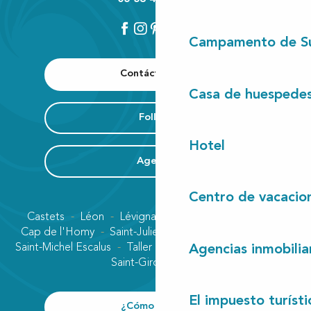
Campamento de S
Contáctenos
Casa de huespede
Folleto
Hotel
Agenda
Centro de vacacio
Castets
Léon
Lévignacq
Linxe
Lit-et-Mixe
Cap de l'Homy
Saint-Julien-en-Born
Contis plage
Saint-Michel Escalus
Taller
Uza
Vielle-Saint-Girons
Agencias inmobilia
Saint-Girons plage
El impuesto turísti
¿Cómo llegar?