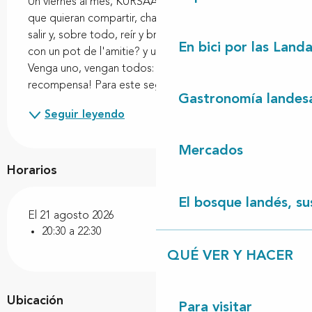
Un viernes al mes, KURSAAL invita a todos aquellos 
que quieran compartir, charlar, hablar de cine, leer, 
salir y, sobre todo, reír y bromear, a un "apres film" 
En bici por las Land
con un pot de l'amitie? y unas cuantas golosinas. 
Venga uno, vengan todos: ¡serán nuestra mayor 
recompensa! Para este segundo : RURAL...
Gastronomía landes
Seguir leyendo
Mercados
Horarios
El bosque landés, sus
El 21 agosto 2026
20:30 a 22:30
QUÉ VER Y HACER
Ubicación
Para visitar