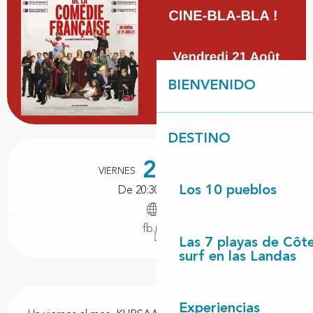
BIENVENIDO
DESTINO
Horarios y datos de contacto
21
VIERNES
AGOSTO
Los 10 pueblos
De 20:30 a 22:30
fb.me
Las 7 playas de Côt
surf en las Landas
Descripción
Experiencias