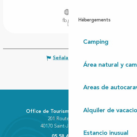
Hébergements
fb.me
Camping
Señalar un error
Área natural y cam
Areas de autocara
Alquiler de vacaci
Office de Tourisme Communautaire
201 Route des Lacs
40170 Saint-Julien-en-Born
Estancio inusual
05 58 42 89 80