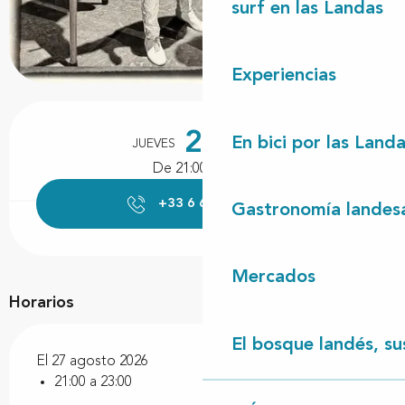
surf en las Landas
Experiencias
Horarios y datos de contacto
27
En bici por las Land
JUEVES
AGOSTO
De 21:00 a 23:00
+33 6 63 17 20
▒▒
Gastronomía landes
Mercados
Horarios
El bosque landés, sus
El 27 agosto 2026
21:00 a 23:00