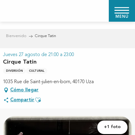
Aller
au
MENÚ
contenu
principal
Bienvenido
Cirque Tatin
Jueves 27 agosto de 21:00 a 23:00
Cirque Tatin
DIVERSIÓN
CULTURAL
1035 Rue de Saint-julien-en-born, 40170 Uza
Cómo llegar
Ajouter aux favoris
Compartir
+1 foto