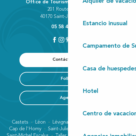
Alquiler de vacaci
Office de Tourisme Communautaire
201 Route des Lacs
40170 Saint-Julien-en-Born
Estancio inusual
05 58 42 89 80
Campamento de S
Contáctenos
Casa de huespede
Folleto
Hotel
Agenda
Centro de vacacio
Castets
Léon
Lévignacq
Linxe
Lit-et-Mixe
Cap de l'Homy
Saint-Julien-en-Born
Contis plage
Saint-Michel Escalus
Taller
Uza
Vielle-Saint-Girons