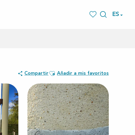
ES
Buscar
Voir les favoris
Ajouter aux favoris
Compartir
Añadir a mis favoritos