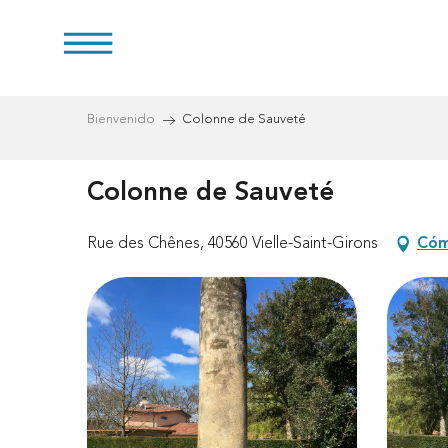
Aller
au
s
contenu
principal
Bienvenido
Colonne de Sauveté
Colonne de Sauveté
Rue des Chênes, 40560 Vielle-Saint-Girons
Cóm