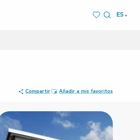
ES
Buscar
Voir les favoris
Ajouter aux favoris
Compartir
Añadir a mis favoritos