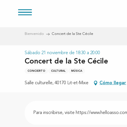
Aller
au
s
contenu
principal
Bienvenido
Concert de la Ste Cécile
Sábado 21 noviembre de 18:30 a 20:00
Concert de la Ste Cécile
CONCIERTO
CULTURAL
MÚSICA
Salle culturelle, 40170 Lit-et-Mixe
Cómo llegar
Descripción
Para inscribirse, visite https://www.helloasso.