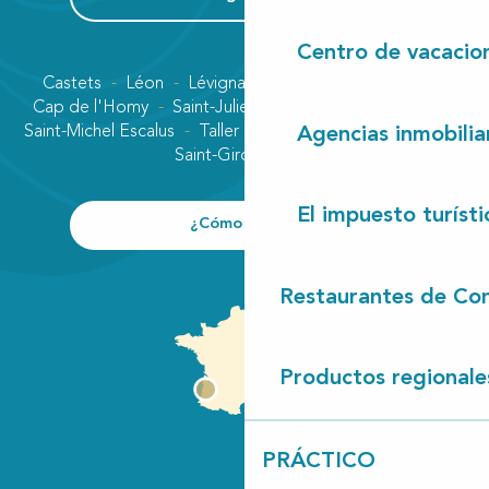
Centro de vacacio
Castets
Léon
Lévignacq
Linxe
Lit-et-Mixe
Cap de l'Homy
Saint-Julien-en-Born
Contis plage
Saint-Michel Escalus
Taller
Uza
Vielle-Saint-Girons
Agencias inmobilia
Saint-Girons plage
El impuesto turísti
¿Cómo llegar?
Restaurantes de Con
Productos regionale
PRÁCTICO