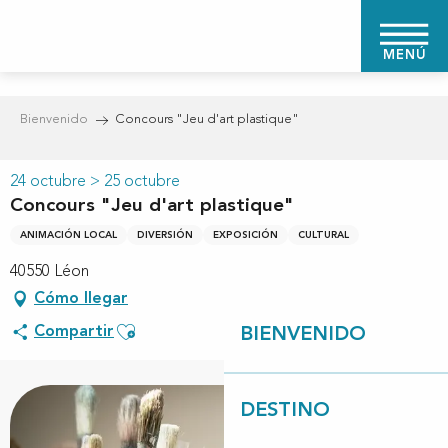
Aller
au
MENÚ
contenu
principal
Bienvenido
Concours "Jeu d'art plastique"
24 octubre > 25 octubre
Concours "Jeu d'art plastique"
ANIMACIÓN LOCAL
DIVERSIÓN
EXPOSICIÓN
CULTURAL
40550 Léon
Cómo llegar
Ajouter aux favoris
Compartir
BIENVENIDO
DESTINO