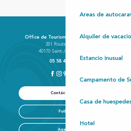
Areas de autocara
Alquiler de vacaci
Office de Tourisme Communautaire
201 Route des Lacs
40170 Saint-Julien-en-Born
Estancio inusual
05 58 42 89 80
Campamento de S
Contáctenos
Casa de huespede
Folleto
Hotel
Agenda