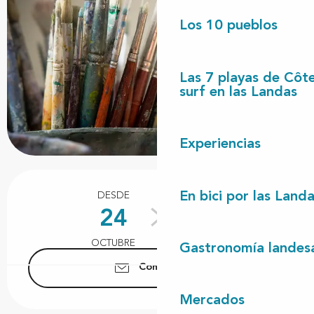
Los 10 pueblos
Las 7 playas de Côt
surf en las Landas
Experiencias
Horarios y datos de contacto
En bici por las Land
DESDE
HASTA
24
25
OCTUBRE
OCTUBRE
Gastronomía landes
Contáctenos
Mercados