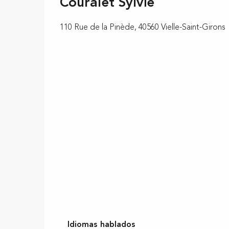
Couralet Sylvie
110 Rue de la Pinède, 40560 Vielle-Saint-Girons
Idiomas hablados
Idiomas hablados