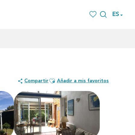
ES
Buscar
Voir les favoris
Ajouter aux favoris
Compartir
Añadir a mis favoritos