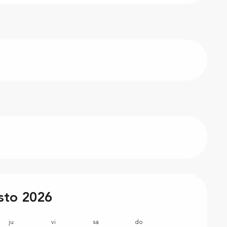
sto 2026
ju
vi
sa
do
lu
m