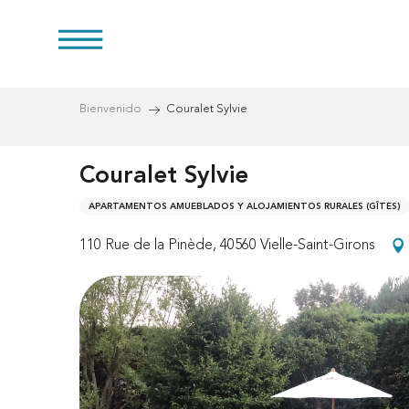
Aller
au
s
contenu
principal
Bienvenido
Couralet Sylvie
Couralet Sylvie
APARTAMENTOS AMUEBLADOS Y ALOJAMIENTOS RURALES (GÎTES)
110 Rue de la Pinède, 40560 Vielle-Saint-Girons