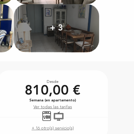
+ 3
Horarios y datos de conta
Desde
810,00 €
Semana (en apartamento)
Ver todas las tarifas
Lavavajillas
Televisión
+ 16 otro(s) servicio(s)