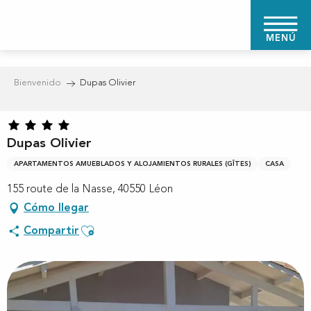
Aller
au
MENÚ
contenu
principal
Bienvenido
Dupas Olivier
Dupas Olivier
APARTAMENTOS AMUEBLADOS Y ALOJAMIENTOS RURALES (GÎTES)
CASA
155 route de la Nasse, 40550 Léon
Cómo llegar
Ajouter aux favoris
Compartir