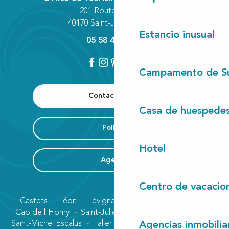
201 Route des Lacs
40170 Saint-Julien-en-Born
Estancio inusual
05 58 42 89 80
Campamento de S
Contáctenos
Casa de huespede
Folleto
Hotel
Agenda
Centro de vacacio
Castets
Léon
Lévignacq
Linxe
Lit-et-Mixe
Cap de l'Homy
Saint-Julien-en-Born
Contis plage
Saint-Michel Escalus
Taller
Uza
Vielle-Saint-Girons
Agencias inmobilia