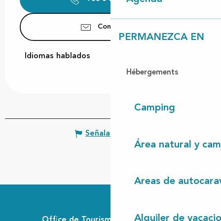
Contáctenos
PERMANEZCA EN
Idiomas hablados
Idiomas hablados
Hébergements
Camping
Señalar un error
Área natural y cam
Areas de autocara
Alquiler de vacaci
Office de Tourisme Communautaire