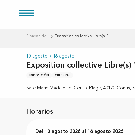
Aller
au
s
contenu
principal
Bienvenido
Exposition collective Libre(s) ?!
10 agosto > 16 agosto
Exposition collective Libre(s) 
EXPOSICIÓN
CULTURAL
Salle Marie Madeleine, Contis-Plage, 40170 Contis, S
Horarios
Del
Del
10 agosto 2026
10 agosto 2026
al
al
16 agosto 2026
16 agosto 2026