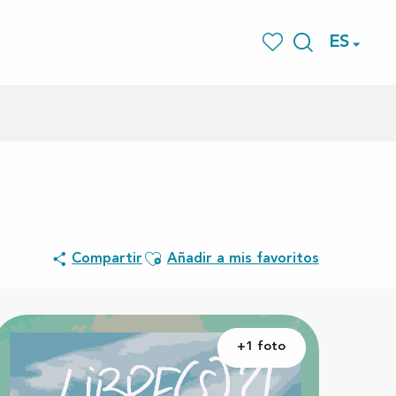
ES
Buscar
Voir les favoris
Ajouter aux favoris
Compartir
Añadir a mis favoritos
+1 foto