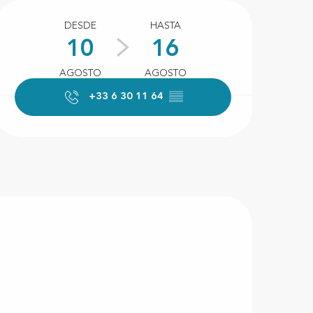
Horarios y datos de conta
DESDE
HASTA
10
16
AGOSTO
AGOSTO
+33 6 30 11 64
▒▒