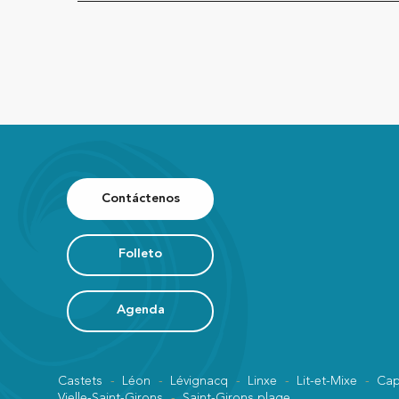
Contáctenos
Folleto
Agenda
Castets
Léon
Lévignacq
Linxe
Lit-et-Mixe
Cap
Vielle-Saint-Girons
Saint-Girons plage