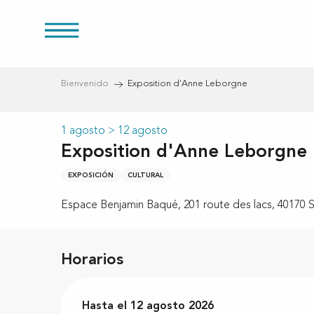
Aller
au
s
contenu
principal
Bienvenido
Exposition d'Anne Leborgne
1 agosto > 12 agosto
Exposition d'Anne Leborgne
EXPOSICIÓN
CULTURAL
Espace Benjamin Baqué, 201 route des lacs, 40170 S
Horarios
Del
Hasta el
1 agosto 2026
12 agosto 2026
al
12 agosto 2026