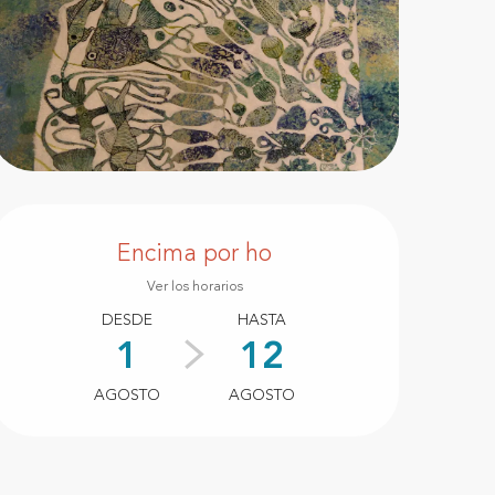
Horarios y datos de conta
Encima por ho
Ver los horarios
DESDE
HASTA
1
12
AGOSTO
AGOSTO