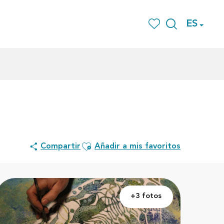
ES
Buscar
Voir les favoris
Ajouter aux favoris
Compartir
Añadir a mis favoritos
+3 fotos