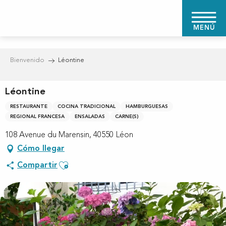
Aller
au
MENÚ
contenu
principal
Bienvenido
Léontine
Léontine
RESTAURANTE
COCINA TRADICIONAL
HAMBURGUESAS
REGIONAL FRANCESA
ENSALADAS
CARNE(S)
108 Avenue du Marensin, 40550 Léon
Cómo llegar
Ajouter aux favoris
Compartir