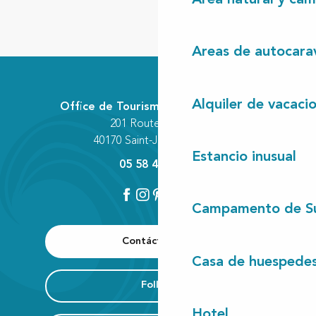
Areas de autocara
Alquiler de vacaci
Office de Tourisme Communautaire
201 Route des Lacs
40170 Saint-Julien-en-Born
Estancio inusual
05 58 42 89 80
Campamento de S
Contáctenos
Casa de huespede
Folleto
Hotel