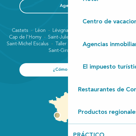
Agenda
Centro de vacacio
Castets
Léon
Lévignacq
Linxe
Lit-et-Mixe
Cap de l'Homy
Saint-Julien-en-Born
Contis plage
Saint-Michel Escalus
Taller
Uza
Vielle-Saint-Girons
Agencias inmobilia
Saint-Girons plage
El impuesto turísti
¿Cómo llegar?
Restaurantes de Con
Productos regionale
PRÁCTICO