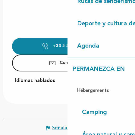
Rutas de senderism
Deporte y cultura d
Agenda
+33 5 58 49 24
▒▒
Contáctenos
PERMANEZCA EN
Idiomas hablados
Idiomas hablados
Hébergements
Camping
Señalar un error
Área natural y cam