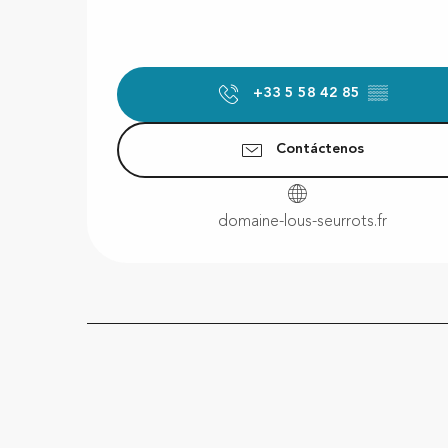
+33 5 58 42 85
▒▒
Contáctenos
domaine-lous-seurrots.fr