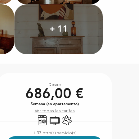
+ 11
Horarios y datos de conta
Desde
686,00 €
Semana (en apartamento)
Ver todas las tarifas
Lavavajillas
Televisión
Se aceptan animales
+ 33 otro(s) servicio(s)