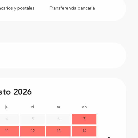
arios y postales
Transferencia bancaria
sto 2026
ju
vi
sa
do
lu
m
4
5
6
7
11
12
13
14
7