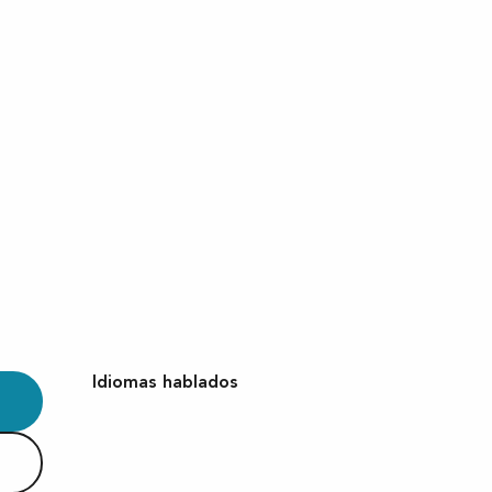
Idiomas hablados
Idiomas hablados