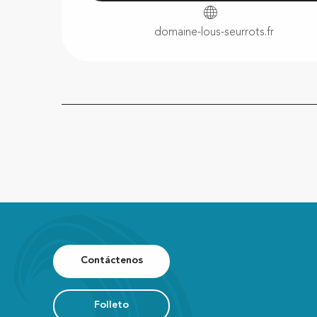
domaine-lous-seurrots.fr
Contáctenos
Folleto