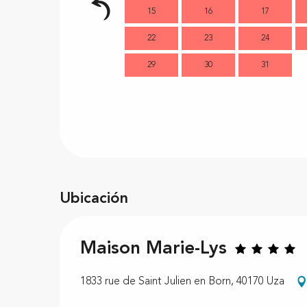
15
16
17
22
23
24
29
30
31
Ubicación
Maison Marie-Lys
1833 rue de Saint Julien en Born, 40170 Uza