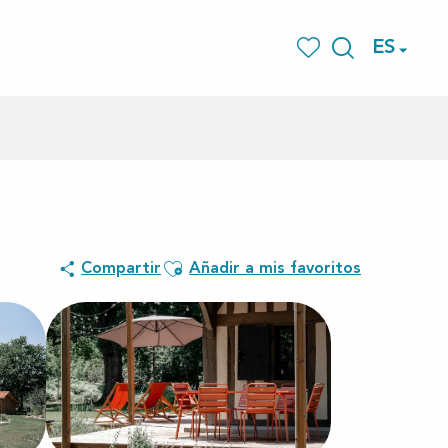
ES
Buscar
Voir les favoris
Ajouter aux favoris
Compartir
Añadir a mis favoritos