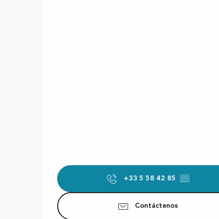
+33 5 58 42 85
▒▒
Contáctenos