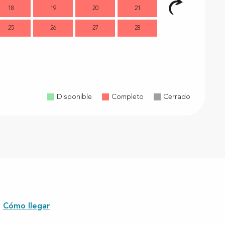
18
19
20
21
14
1
25
26
27
28
21
2
28
2
Disponible
Completo
Cerrado
Cómo llegar