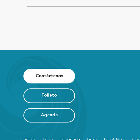
Contáctenos
Folleto
Agenda
Castets
Léon
Lévignacq
Linxe
Lit-et-Mixe
Cap