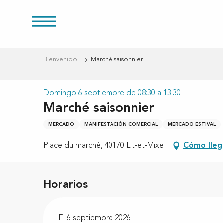
Aller
au
s
contenu
principal
Bienvenido
Marché saisonnier
Domingo 6 septiembre de 08:30 a 13:30
Marché saisonnier
MERCADO
MANIFESTACIÓN COMERCIAL
MERCADO ESTIVAL
Place du marché, 40170 Lit-et-Mixe
Cómo lleg
Horarios
El 6 septiembre 2026