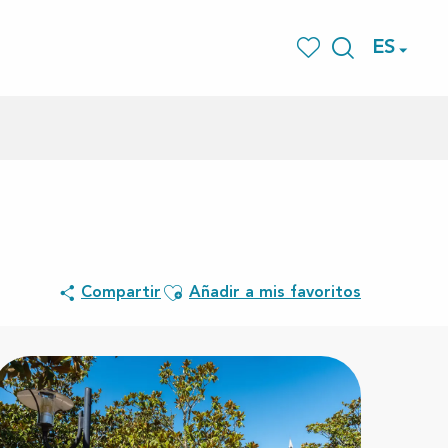
ES
Buscar
Voir les favoris
Ajouter aux favoris
Compartir
Añadir a mis favoritos