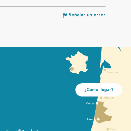
Señalar un error
¿Cómo llegar?
calus
Taller
Uza