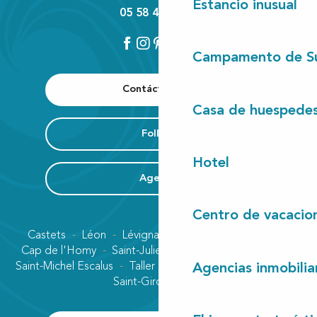
Estancio inusual
05 58 42 89 80
Campamento de S
Contáctenos
Casa de huespede
Folleto
Hotel
Agenda
Centro de vacacio
Castets
Léon
Lévignacq
Linxe
Lit-et-Mixe
Cap de l'Homy
Saint-Julien-en-Born
Contis plage
Saint-Michel Escalus
Taller
Uza
Vielle-Saint-Girons
Agencias inmobilia
Saint-Girons plage