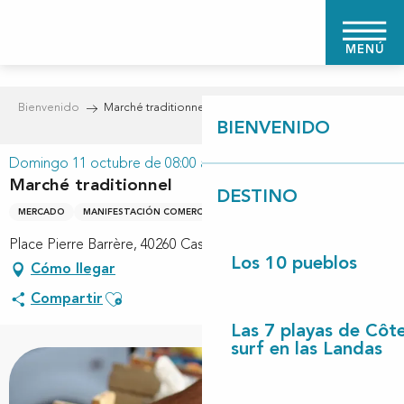
Aller
au
MENÚ
contenu
principal
Bienvenido
Marché traditionnel
BIENVENIDO
Domingo 11 octubre de 08:00 a 12:00
Marché traditionnel
DESTINO
MERCADO
MANIFESTACIÓN COMERCIAL
Place Pierre Barrère, 40260 Castets
Los 10 pueblos
Cómo llegar
Ajouter aux favoris
Compartir
Las 7 playas de Côt
surf en las Landas