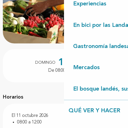
Experiencias
En bici por las Land
Gastronomía landes
Horarios y datos de contacto
11
DOMINGO
OCTUBRE
Mercados
De 08:00 a 12:00
El bosque landés, sus
Horarios
QUÉ VER Y HACER
El 11 octubre 2026
08:00 a 12:00