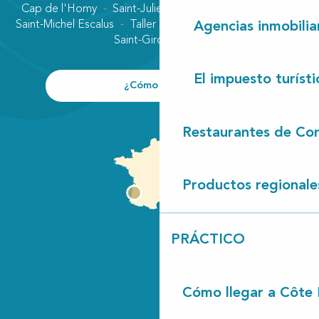
Cap de l'Homy
Saint-Julien-en-Born
Contis plage
Saint-Michel Escalus
Taller
Uza
Vielle-Saint-Girons
Agencias inmobilia
Saint-Girons plage
El impuesto turísti
¿Cómo llegar?
Restaurantes de Con
Productos regionale
PRÁCTICO
Cómo llegar a Côte