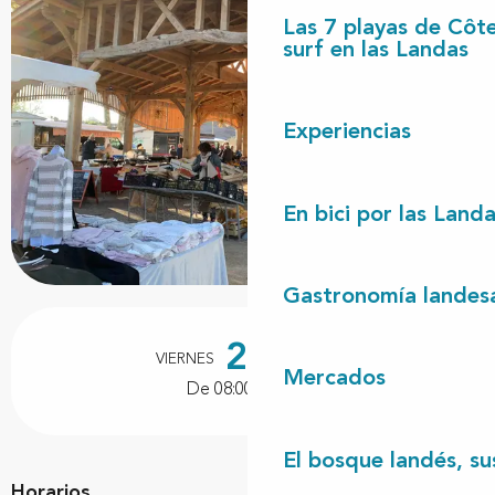
Las 7 playas de Côt
surf en las Landas
Experiencias
En bici por las Land
Gastronomía landes
Horarios y datos de contacto
27
VIERNES
NOVIEMBRE
Mercados
De 08:00 a 12:00
El bosque landés, sus
Horarios