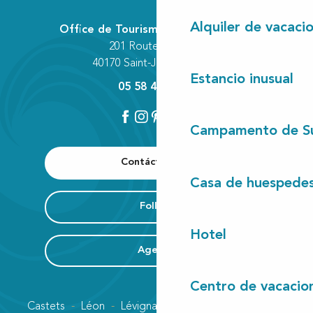
Alquiler de vacaci
Office de Tourisme Communautaire
201 Route des Lacs
40170 Saint-Julien-en-Born
Estancio inusual
05 58 42 89 80
Campamento de S
Contáctenos
Casa de huespede
Folleto
Hotel
Agenda
Centro de vacacio
Castets
Léon
Lévignacq
Linxe
Lit-et-Mixe