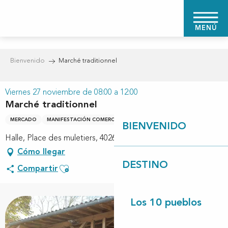
Aller
au
MENÚ
contenu
principal
Bienvenido
Marché traditionnel
Viernes 27 noviembre de 08:00 a 12:00
Marché traditionnel
MERCADO
MANIFESTACIÓN COMERCIAL
BIENVENIDO
Halle, Place des muletiers, 40260 Linxe
Cómo llegar
DESTINO
Ajouter aux favoris
Compartir
Los 10 pueblos