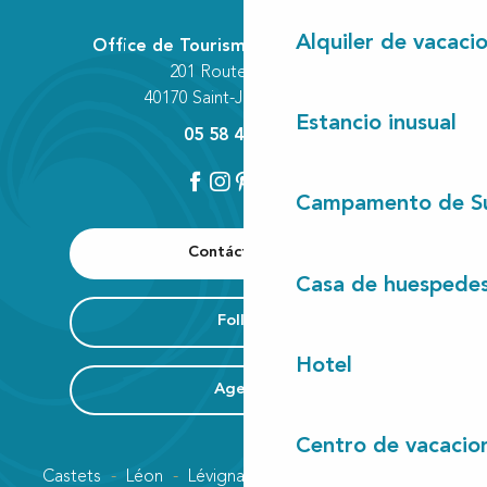
Alquiler de vacaci
Office de Tourisme Communautaire
201 Route des Lacs
40170 Saint-Julien-en-Born
Estancio inusual
05 58 42 89 80
Campamento de S
Contáctenos
Casa de huespede
Folleto
Hotel
Agenda
Centro de vacacio
Castets
Léon
Lévignacq
Linxe
Lit-et-Mixe