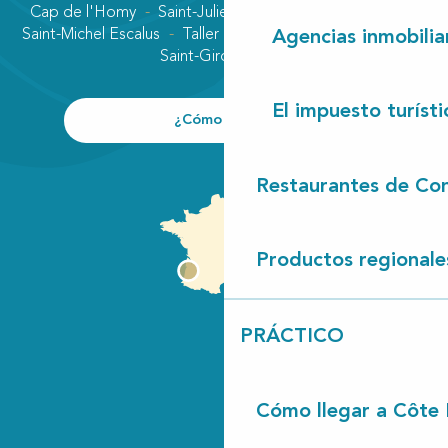
Cap de l'Homy
Saint-Julien-en-Born
Contis plage
Saint-Michel Escalus
Taller
Uza
Vielle-Saint-Girons
Agencias inmobilia
Saint-Girons plage
El impuesto turísti
¿Cómo llegar?
Restaurantes de Con
Productos regionale
PRÁCTICO
Cómo llegar a Côte