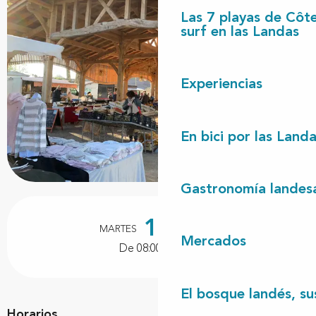
Las 7 playas de Côt
surf en las Landas
Experiencias
En bici por las Land
Gastronomía landes
Horarios y datos de contacto
15
MARTES
DICIEMBRE
Mercados
De 08:00 a 12:00
El bosque landés, sus
Horarios