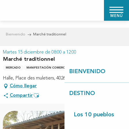
Aller
au
MENÚ
contenu
principal
Bienvenido
Marché traditionnel
Martes 15 diciembre de 08:00 a 12:00
Marché traditionnel
MERCADO
MANIFESTACIÓN COMERCIAL
BIENVENIDO
Halle, Place des muletiers, 40260 Linxe
Cómo llegar
DESTINO
Ajouter aux favoris
Compartir
Los 10 pueblos