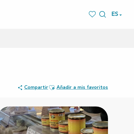
ES
Buscar
Voir les favoris
Ajouter aux favoris
Compartir
Añadir a mis favoritos