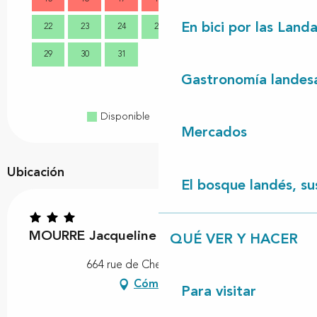
En bici por las Land
22
23
24
25
26
27
28
21
29
30
31
28
Gastronomía landes
Disponible
Completo
Cerrado
Mercados
Ubicación
El bosque landés, sus
MOURRE Jacqueline et François
QUÉ VER Y HACER
664 rue de Cherte, 40170 Uza
Cómo llegar
Para visitar