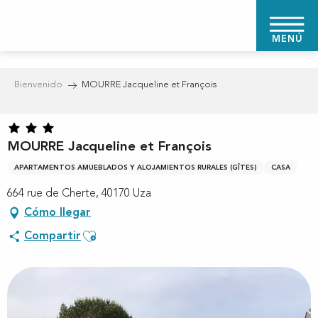
Aller
au
MENÚ
contenu
principal
Bienvenido
MOURRE Jacqueline et François
MOURRE Jacqueline et François
APARTAMENTOS AMUEBLADOS Y ALOJAMIENTOS RURALES (GÎTES)
CASA
664 rue de Cherte, 40170 Uza
Cómo llegar
Ajouter aux favoris
Compartir