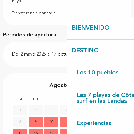
Paypal
Transferencia bancaria
BIENVENIDO
Periodos de apertura
DESTINO
Del 2 mayo 2026 al 17 octubre 2026
Los 10 pueblos
Agosto 2026
Las 7 playas de Côt
lu
ma
mi
ju
vi
sa
do
lu
surf en las Landas
1
2
3
4
5
6
7
8
9
10
11
12
13
14
7
Experiencias
15
16
17
18
19
20
21
14