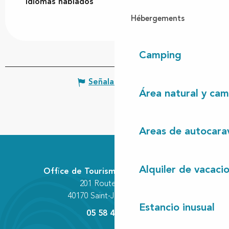
Idiomas hablados
Idiomas hablados
Hébergements
Camping
Señalar un error
Área natural y cam
Areas de autocara
Alquiler de vacaci
Office de Tourisme Communautaire
201 Route des Lacs
40170 Saint-Julien-en-Born
Estancio inusual
05 58 42 89 80