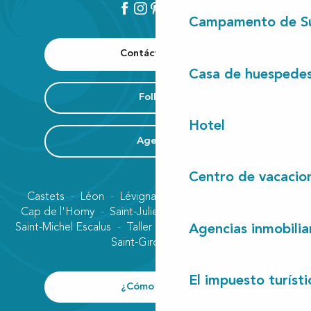
Campamento de S
Contáctenos
Casa de huespede
Folleto
Hotel
Agenda
Centro de vacacio
Castets
Léon
Lévignacq
Linxe
Lit-et-Mixe
Cap de l'Homy
Saint-Julien-en-Born
Contis plage
Saint-Michel Escalus
Taller
Uza
Vielle-Saint-Girons
Agencias inmobilia
Saint-Girons plage
El impuesto turísti
¿Cómo llegar?