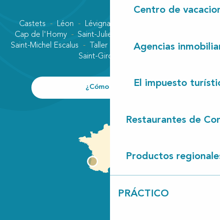
Centro de vacacio
Castets
Léon
Lévignacq
Linxe
Lit-et-Mixe
Cap de l'Homy
Saint-Julien-en-Born
Contis plage
Saint-Michel Escalus
Taller
Uza
Vielle-Saint-Girons
Agencias inmobilia
Saint-Girons plage
El impuesto turísti
¿Cómo llegar?
Restaurantes de Con
Productos regionale
PRÁCTICO