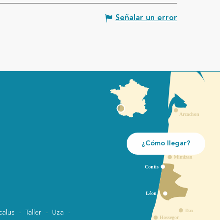
Señalar un error
¿Cómo llegar?
calus
Taller
Uza