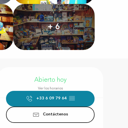
+ 6
Horarios y datos de conta
Abierto hoy
Ver los horarios
+33 6 09 79 64
▒▒
Contáctenos