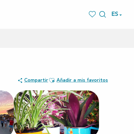
ES
Buscar
Voir les favoris
Ajouter aux favoris
Compartir
Añadir a mis favoritos