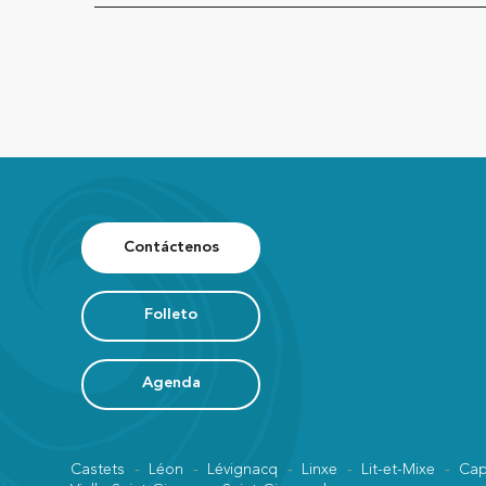
Contáctenos
Folleto
Agenda
Castets
Léon
Lévignacq
Linxe
Lit-et-Mixe
Cap