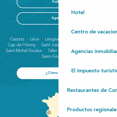
Folleto
Hotel
Agenda
Centro de vacacio
Castets
Léon
Lévignacq
Linxe
Lit-et-Mixe
Cap de l'Homy
Saint-Julien-en-Born
Contis plage
Saint-Michel Escalus
Taller
Uza
Vielle-Saint-Girons
Agencias inmobilia
Saint-Girons plage
El impuesto turísti
¿Cómo llegar?
Restaurantes de Con
Productos regionale