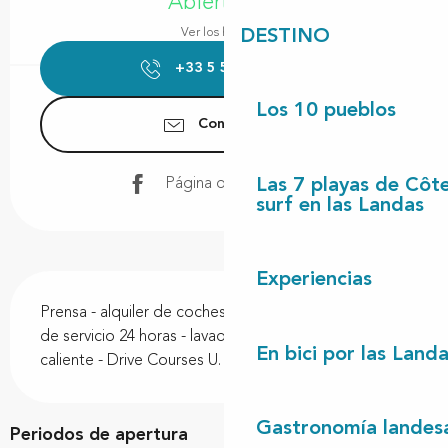
Abierto hoy
Ver los horarios
DESTINO
+33 5 58 42 41
▒▒
Los 10 pueblos
Contáctenos
Las 7 playas de Côt
Página de Facebook
surf en las Landas
Experiencias
Descripción
Prensa - alquiler de coches y furgonetas - estación 
de servicio 24 horas - lavado de coches - punto 
En bici por las Land
caliente - Drive Courses U.
Gastronomía landes
Periodos de apertura