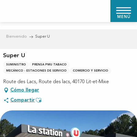
Aller
au
MENÚ
contenu
principal
Bienvenido
Super U
Super U
SUMINISTRO
PRENSA PMU TABACO
MECÁNICO - ESTACIONES DE SERVICIO
COMERCIO Y SERVICIO
Route des Lacs, Route des lacs, 40170 Lit-et-Mixe
Cómo llegar
Ajouter aux favoris
Compartir