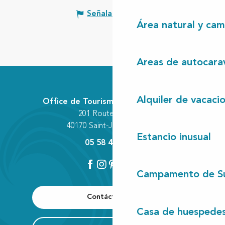
Señalar un error
Área natural y cam
Areas de autocara
Alquiler de vacaci
Office de Tourisme Communautaire
201 Route des Lacs
40170 Saint-Julien-en-Born
Estancio inusual
05 58 42 89 80
Campamento de S
Contáctenos
Casa de huespede