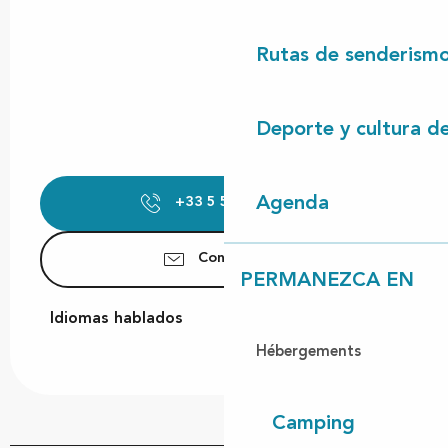
Rutas de senderism
Deporte y cultura d
Agenda
+33 5 58 42 41
▒▒
Contáctenos
PERMANEZCA EN
Idiomas hablados
Idiomas hablados
Hébergements
Camping