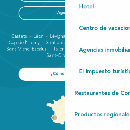
Hotel
Agenda
Centro de vacacio
Castets
Léon
Lévignacq
Linxe
Lit-et-Mixe
Cap de l'Homy
Saint-Julien-en-Born
Contis plage
Saint-Michel Escalus
Taller
Uza
Vielle-Saint-Girons
Agencias inmobilia
Saint-Girons plage
El impuesto turísti
¿Cómo llegar?
Restaurantes de Con
Productos regionale