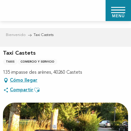
Aller
au
MENÚ
contenu
principal
Bienvenido
Taxi Castets
Taxi Castets
TAXIS
COMERCIO Y SERVICIO
135 impasse des arènes, 40260 Castets
Cómo llegar
Ajouter aux favoris
Compartir