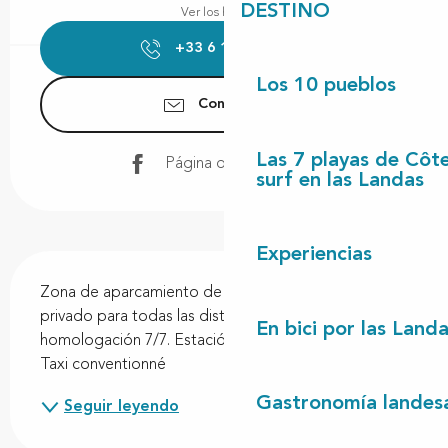
DESTINO
Ver los horarios
+33 6 10 87 62
▒▒
Los 10 pueblos
Contáctenos
Las 7 playas de Côt
Página de Facebook
surf en las Landas
Experiencias
Descripción
Zona de aparcamiento de Castets. Transporte 
privado para todas las distancias. Asistencia y 
En bici por las Land
homologación 7/7. Estación de tren, aeropuerto, ... 
Taxi conventionné
Gastronomía landes
Seguir leyendo