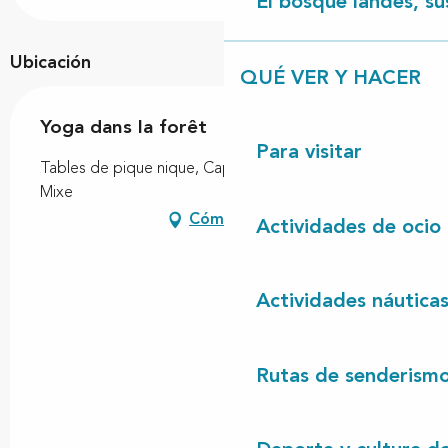
El bosque landés, sus
Ubicación
QUÉ VER Y HACER
Yoga dans la forêt
Para visitar
Tables de pique nique, Cap de l'Homy, 40170 Lit-et-
Mixe
Cómo llegar
Actividades de ocio
Actividades náutica
Rutas de senderism