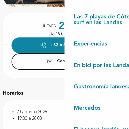
Horarios y datos de contacto
Las 7 playas de Côt
surf en las Landas
20
JUEVES
AGOSTO
De 19:00 a 20:00
Experiencias
+33 6 59 19 52
▒▒
Contáctenos
En bici por las Land
Gastronomía landes
Horarios
Mercados
El 20 agosto 2026
19:00 a 20:00