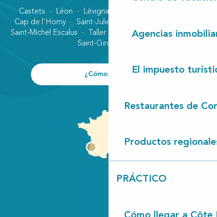
Castets
Léon
Lévignacq
Linxe
Lit-et-Mixe
Cap de l'Homy
Saint-Julien-en-Born
Contis plage
Saint-Michel Escalus
Taller
Uza
Vielle-Saint-Girons
Agencias inmobilia
Saint-Girons plage
El impuesto turísti
¿Cómo llegar?
Restaurantes de Con
Productos regionale
PRÁCTICO
Cómo llegar a Côte