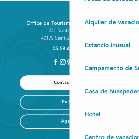
Alquiler de vacaci
Office de Tourisme Communautaire
201 Route des Lacs
40170 Saint-Julien-en-Born
Estancio inusual
05 58 42 89 80
Campamento de S
Contáctenos
Casa de huespede
Folleto
Hotel
Agenda
Centro de vacacio