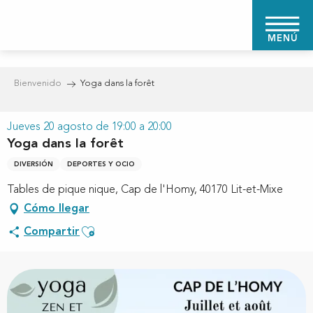
Aller
au
MENÚ
contenu
principal
Bienvenido
Yoga dans la forêt
Jueves 20 agosto de 19:00 a 20:00
Yoga dans la forêt
DIVERSIÓN
DEPORTES Y OCIO
Tables de pique nique, Cap de l'Homy, 40170 Lit-et-Mixe
Cómo llegar
Ajouter aux favoris
Compartir