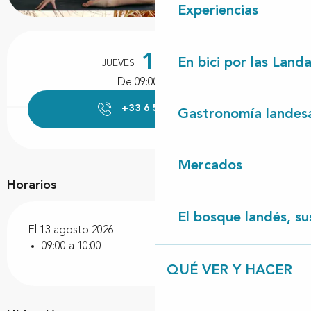
Experiencias
Horarios y datos de contacto
13
En bici por las Land
JUEVES
AGOSTO
De 09:00 a 10:00
+33 6 59 19 52
▒▒
Gastronomía landes
Mercados
Horarios
El bosque landés, sus
El 13 agosto 2026
09:00 a 10:00
QUÉ VER Y HACER