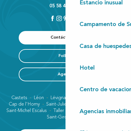
Estancio inusual
05 58 42 89 80
Campamento de S
Contáctenos
Casa de huespede
Folleto
Hotel
Agenda
Centro de vacacio
Castets
Léon
Lévignacq
Linxe
Lit-et-Mixe
Cap de l'Homy
Saint-Julien-en-Born
Contis plage
Saint-Michel Escalus
Taller
Uza
Vielle-Saint-Girons
Agencias inmobilia
Saint-Girons plage