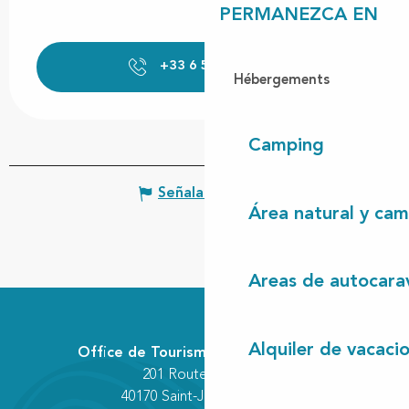
PERMANEZCA EN
+33 6 59 19 52
▒▒
Hébergements
Camping
Señalar un error
Área natural y cam
Areas de autocara
Alquiler de vacaci
Office de Tourisme Communautaire
201 Route des Lacs
40170 Saint-Julien-en-Born