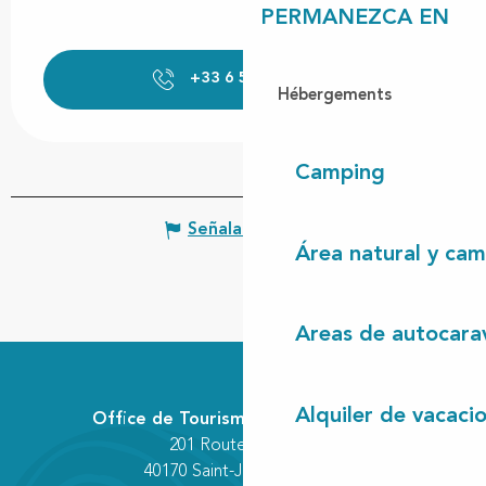
PERMANEZCA EN
+33 6 59 19 52
▒▒
Hébergements
Camping
Señalar un error
Área natural y cam
Areas de autocara
Alquiler de vacaci
Office de Tourisme Communautaire
201 Route des Lacs
40170 Saint-Julien-en-Born