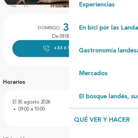
Experiencias
Horarios y datos de contacto
30
En bici por las Land
DOMINGO
AGOSTO
De 09:00 a 10:00
+33 6 59 19 52
▒▒
Gastronomía landes
Mercados
Horarios
El bosque landés, sus
El 30 agosto 2026
09:00 a 10:00
QUÉ VER Y HACER