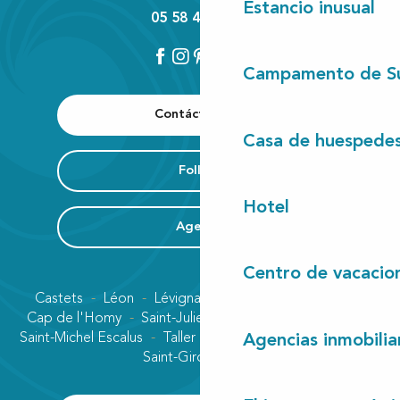
Estancio inusual
05 58 42 89 80
Campamento de S
Contáctenos
Casa de huespede
Folleto
Hotel
Agenda
Centro de vacacio
Castets
Léon
Lévignacq
Linxe
Lit-et-Mixe
Cap de l'Homy
Saint-Julien-en-Born
Contis plage
Saint-Michel Escalus
Taller
Uza
Vielle-Saint-Girons
Agencias inmobilia
Saint-Girons plage