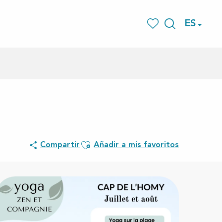
ES
Buscar
Voir les favoris
Ajouter aux favoris
Compartir
Añadir a mis favoritos