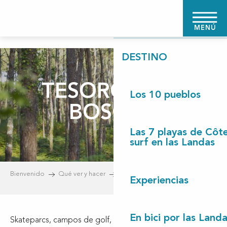
Aller
BIENVENIDO
au
MENÚ
contenu
principal
DESTINO
TESOROS DEL
Los 10 pueblos
BOSQUE
Las 7 playas de Côt
surf en las Landas
Bienvenido
Qué ver y hacer
Actividades de ocio
Experiencias
En bici por las Land
Skateparcs, campos de golf, parques de ocio, paintball,