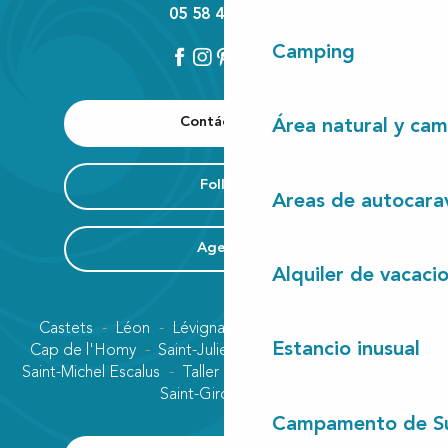
05 58 42 89 80
Camping
Contáctenos
Área natural y cam
Folleto
Areas de autocara
Agenda
Alquiler de vacaci
Castets
Léon
Lévignacq
Linxe
Lit-et-Mixe
Estancio inusual
Cap de l'Homy
Saint-Julien-en-Born
Contis plage
Saint-Michel Escalus
Taller
Uza
Vielle-Saint-Girons
Saint-Girons plage
Campamento de S