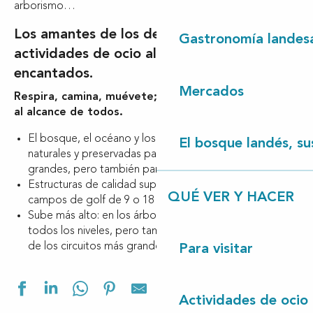
arborismo…
Los amantes de los deportes o las
Gastronomía landes
actividades de ocio al aire libre estarán
encantados.
Mercados
Respira, camina, muévete; actividades al aire libre
al alcance de todos.
El bosque, el océano y los ríos ofrecen áreas de juego
El bosque landés, sus
naturales y preservadas para las tribus pequeñas y
grandes, pero también para los solitarios.
Estructuras de calidad supervisadas por profesionales:
QUÉ VER Y HACER
campos de golf de 9 o 18 hoyos o minigolf.
Sube más alto: en los árboles, cursos seguros para
todos los niveles, pero también conduce un kart en uno
de los circuitos más grandes de la región!
Para visitar
Ajouter aux f
Actividades de ocio