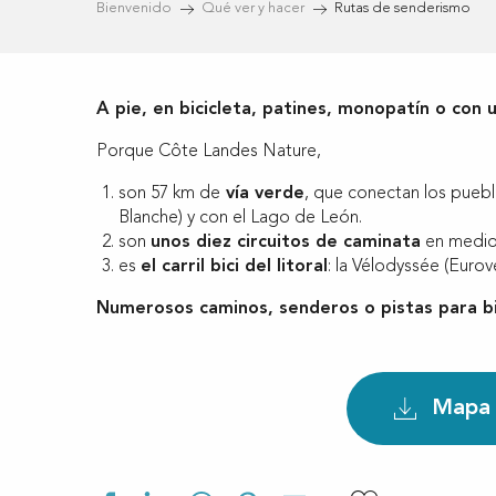
Bienvenido
Qué ver y hacer
Rutas de senderismo
A pie, en bicicleta, patines, monopatín o con
Porque Côte Landes Nature,
son 57 km de
vía verde
, que conectan los puebl
Blanche) y con el Lago de León.
son
unos diez circuitos de caminata
en medio 
es
el carril bici del litoral
: la Vélodyssée (Euro
Numerosos caminos, senderos o pistas para bi
Mapa d