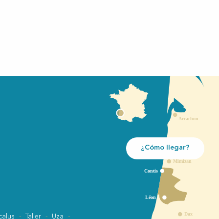
¿Cómo llegar?
calus
Taller
Uza